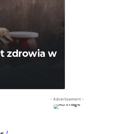
et zdrowia w
- Advertisement -
s