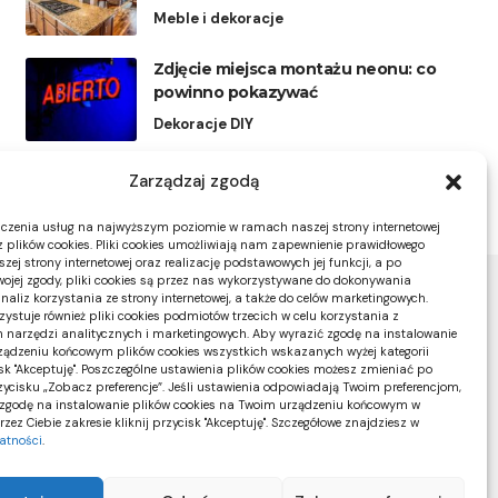
Meble i dekoracje
Zdjęcie miejsca montażu neonu: co
powinno pokazywać
Dekoracje DIY
Zarządzaj zgodą
czenia usług na najwyższym poziomie w ramach naszej strony internetowej
 plików cookies. Pliki cookies umożliwiają nam zapewnienie prawidłowego
zej strony internetowej oraz realizację podstawowych jej funkcji, a po
ojej zgody, pliki cookies są przez nas wykorzystywane do dokonywania
naliz korzystania ze strony internetowej, a także do celów marketingowych.
zystuje również pliki cookies podmiotów trzecich w celu korzystania z
 narzędzi analitycznych i marketingowych. Aby wyrazić zgodę na instalowanie
ądzeniu końcowym plików cookies wszystkich wskazanych wyżej kategorii
cisk "Akceptuję". Poszczególne ustawienia plików cookies możesz zmieniać po
rzycisku „Zobacz preferencje”. Jeśli ustawienia odpowiadają Twoim preferencjom,
zgodę na instalowanie plików cookies na Twoim urządzeniu końcowym w
ez Ciebie zakresie kliknij przycisk "Akceptuję". Szczegółowe znajdziesz w
watności
.