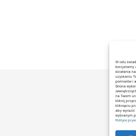
W celu świad
korzystamy z
działania nas
uzyskaniu Tw
pomiarów i a
Strona wykor
zewnętrznych
na Twoim urz
kliknij przy
kliknięciu p
aby wyrazić 
wybranym prz
Polityce pry