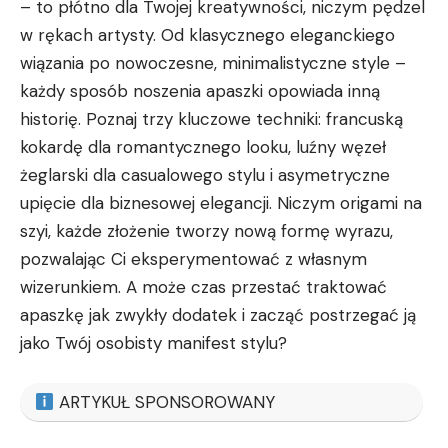
– to płótno dla Twojej kreatywności, niczym pędzel
w rękach artysty. Od klasycznego
eleganckiego
wiązania
po nowoczesne, minimalistyczne ​style –
każdy sposób noszenia apaszki‍ opowiada inną
historię. Poznaj trzy kluczowe⁢ techniki: francuską
kokardę dla romantycznego looku,⁢ luźny węzeł
żeglarski dla casualowego stylu i ‌asymetryczne
upięcie dla biznesowej elegancji. ‌Niczym origami⁤ na
szyi, każde złożenie tworzy nową ‌formę wyrazu,
pozwalając ‌Ci eksperymentować z własnym
wizerunkiem. A może czas przestać traktować
apaszkę jak zwykły dodatek i zacząć⁣ postrzegać ją
jako Twój osobisty manifest ‌stylu?
ARTYKUŁ SPONSOROWANY