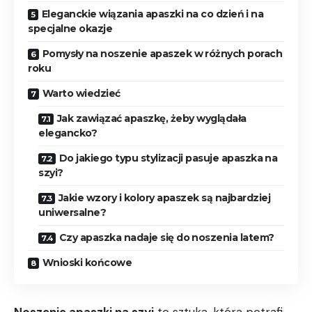
Eleganckie‌ wiązania apaszki na co dzień⁤ i na
specjalne okazje
Pomysły na noszenie apaszek w ⁢różnych porach
roku
Warto wiedzieć
Jak‌ zawiązać apaszkę, żeby wyglądała
elegancko?
Do jakiego typu stylizacji pasuje apaszka ⁤na
szyi?
Jakie wzory i kolory apaszek są ‌najbardziej
uniwersalne?
Czy apaszka nadaje ‌się do ⁣noszenia latem?
Wnioski końcowe
Noszenie‌ apaszki na szyi
to sztuka, która potrafi