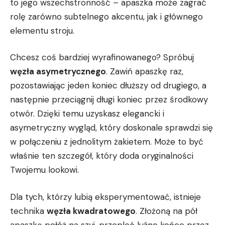
to jego wszechstronność – apaszka może ‌zagrać⁢
rolę zarówno subtelnego akcentu, jak i głównego
elementu stroju.
Chcesz coś bardziej wyrafinowanego? Spróbuj⁢
węzła asymetrycznego
. Zawiń apaszkę raz,
pozostawiając jeden koniec dłuższy ⁤od drugiego, a
następnie przeciągnij długi koniec przez​ środkowy
otwór. Dzięki⁢ temu uzyskasz elegancki i
asymetryczny wygląd, który doskonale sprawdzi się
w połączeniu z jednolitym żakietem. Może to ⁢być
właśnie‌ ten szczegół, który doda oryginalności
Twojemu lookowi.
Dla⁢ tych, którzy lubią eksperymentować,‌ istnieje
technika
węzła ⁢kwadratowego
. Złożoną na ‍pół
apaszkę połóż‌ na‍ szyi, przepleć luźno końce przez