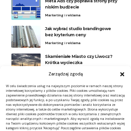
Meta Ads czy poprawa strony przy
niskim budżecie
Marketing i reklama
Jak wybrać studio brandingowe
bez kryterium ceny
Marketing i reklama
Skamieniałe Miasto czy Liwocz?
Krótka wycieczka
Podróże
Zarządzaj zgodą
Plisy na okna uchylne: kiedy
W celu świadczenia usług na najwyższym poziomie w ramach naszej strony
wygodniejsze niż rolety
internetowej korzystamy z plików cookies. Pliki cookies umożliwiają nam
zapewnienie prawidłowego działania naszej strony internetowej oraz realizację
Meble i dekoracje
podstawowych jej funkcji, a po uzyskaniu Twojej zgody, pliki cookies są przez
nas wykorzystywane do dokonywania pomiarów i analiz korzystania ze
strony internetowej, a także do celów marketingowych. Strona wykorzystuje
Zdjęcie miejsca montażu neonu: co
również pliki cookies podmiotów trzecich w celu korzystania z zewnętrznych
powinno pokazywać
narzędzi analitycznych i marketingowych. Aby wyrazić zgodę na instalowanie
na Twoim urządzeniu końcowym plików cookies wszystkich wskazanych wyżej
Dekoracje DIY
kategorii kliknij przycisk "Akceptuję". Poszczególne ustawienia plików cookies