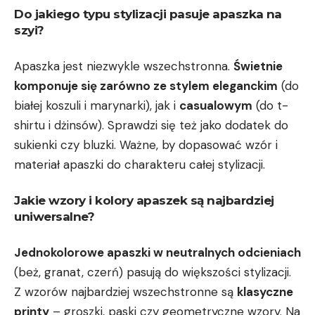
Do jakiego typu stylizacji pasuje apaszka ⁤na
szyi?
Apaszka jest niezwykle wszechstronna.​
Świetnie
komponuje się zarówno ze stylem eleganckim
(do
białej koszuli i marynarki), jak i
casualowym
(do t-
shirtu i dżinsów). Sprawdzi się też jako dodatek do
sukienki czy bluzki.⁣ Ważne, by dopasować wzór i
materiał apaszki do charakteru całej stylizacji.
Jakie wzory i kolory apaszek są ‌najbardziej
uniwersalne?
Jednokolorowe apaszki w neutralnych‌ odcieniach
(beż,⁤ granat, czerń)⁢ pasują do większości ​stylizacji.
Z wzorów najbardziej wszechstronne są
klasyczne⁢
printy
– groszki, paski czy geometryczne ‌wzory. Na