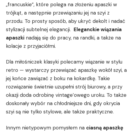
„francuskie”, które polega⁣ na złożeniu apaszki w‌
trójkąt, a następnie przewiązaniu jej na szyi z
‍przodu. To prosty sposób, aby ukryć dekolt i nadać​
stylizacji subtelnej elegancji. ​
Eleganckie wiązania
apaszki
nadają się‌ do⁤ pracy,⁣ na randki, a‍ także⁣ na
kolacje z przyjaciółmi.
Dla miłośniczek klasyki polecamy wiązanie w stylu
retro — ⁣wystarczy przewiązać⁤ apaszkę⁣ wokół szyi, a
jej końce zawiązać​ z boku na kokardkę. Takie
rozwiązanie świetnie⁢ uzupełni strój biurowy, a ⁣przy
okazji doda odrobinę⁤ vintage’owego uroku. To także
‌doskonały wybór na⁣ chłodniejsze​ dni,‍ gdy okrycia
szyi‍ są nie tylko‍ stylowe, ⁢ale także ‌praktyczne.
Innym‌ nietypowym pomysłem na‌
ciasną apaszkę