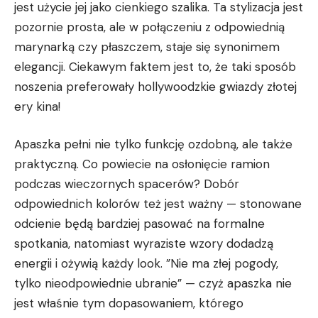
jest⁣ użycie jej jako‌ cienkiego szalika. Ta stylizacja jest
pozornie prosta, ale w ⁣połączeniu z odpowiednią
⁣marynarką czy płaszczem, staje się synonimem
elegancji. Ciekawym faktem jest to, że ⁢taki sposób
noszenia preferowały hollywoodzkie gwiazdy złotej
ery kina!
Apaszka pełni nie tylko funkcję ozdobną, ale ⁣także
praktyczną.‌ Co powiecie na osłonięcie ramion
podczas wieczornych spacerów? Dobór‌
odpowiednich kolorów też⁣ jest⁣ ważny​ — stonowane
odcienie będą bardziej⁢ pasować na formalne
spotkania, natomiast wyraziste wzory dodadzą
energii i ożywią każdy look. ⁤”Nie ma złej pogody,
tylko nieodpowiednie ubranie” — ⁣czyż apaszka nie
jest ​właśnie tym dopasowaniem, którego‌