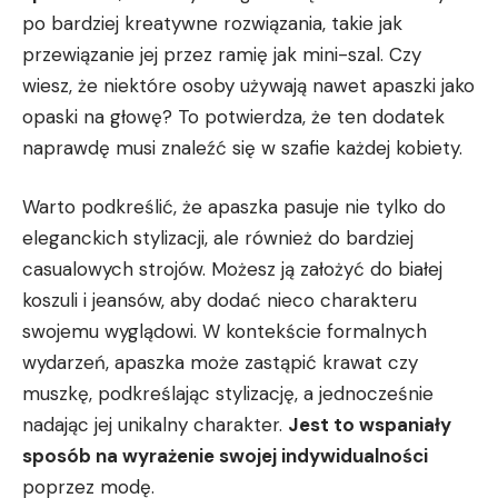
⁤po bardziej kreatywne rozwiązania, takie jak
przewiązanie⁤ jej ⁢przez ramię jak mini-szal. Czy
wiesz, że niektóre osoby używają nawet​ apaszki jako
opaski na głowę? ​To potwierdza, ⁤że ten dodatek
naprawdę musi znaleźć się w⁣ szafie każdej kobiety.
Warto‌ podkreślić, że apaszka pasuje nie ⁢tylko do
eleganckich stylizacji, ale również do⁢ bardziej
casualowych strojów. Możesz ją założyć do białej
koszuli i jeansów, aby dodać nieco charakteru
swojemu wyglądowi. W kontekście ‍formalnych
⁢wydarzeń, apaszka może ‌zastąpić‌ krawat czy
muszkę, podkreślając ⁤stylizację, a jednocześnie
nadając jej unikalny charakter.
Jest ⁢to ‌wspaniały
sposób‌ na ⁢wyrażenie swojej indywidualności
poprzez modę.