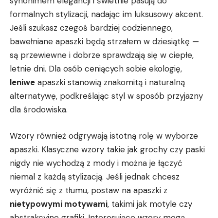
synonimem elegancji i świetnie pasują do
formalnych ‌stylizacji, nadając im luksusowy akcent.
Jeśli szukasz czegoś bardziej codziennego,
bawełniane apaszki będą strzałem w dziesiątkę —
są przewiewne i⁢ dobrze sprawdzają się w ciepłe,
letnie dni. Dla osób ceniących sobie ekologię,
leniwe
apaszki stanowią znakomitą i⁢ naturalną
alternatywę, ⁤podkreślając⁤ styl w ‌sposób ⁤przyjazny
dla środowiska.
Wzory‍ również⁢ odgrywają istotną rolę w wyborze
apaszki. Klasyczne wzory takie jak grochy czy paski
nigdy ⁣nie wychodzą z mody i można je ⁣łączyć⁣
niemal z‌ każdą stylizacją. Jeśli ‍jednak chcesz
wyróżnić się z tłumu, postaw na apaszki z
nietypowymi motywami
, takimi‍ jak⁢ motyle czy
abstrakcyjne grafiki. Interesujące wzory mogą