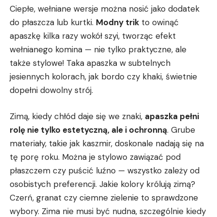
Ciepłe, wełniane wersje można nosić jako ⁤dodatek
do płaszcza ⁤lub kurtki.​
Modny⁣ trik
to owinąć⁤
apaszkę kilka razy wokół szyi, tworząc efekt
wełnianego komina — nie tylko praktyczne, ale
także stylowe! Taka apaszka w subtelnych
jesiennych kolorach,‍ jak bordo czy​ khaki,⁣ świetnie
dopełni dowolny ⁤strój.
Zimą,⁤ kiedy chłód daje się we znaki,
apaszka pełni
rolę nie tylko estetyczną, ⁢ale i ochronną
. Grube
materiały, takie jak kaszmir, doskonale nadają się⁣ na‍
tę porę roku. Można je stylowo zawiązać pod
płaszczem czy puścić luźno ​— wszystko zależy od
osobistych preferencji. Jakie kolory królują ​zimą?
Czerń, granat czy ciemne zielenie‍ to sprawdzone
wybory. Zima nie musi być nudna, szczególnie kiedy