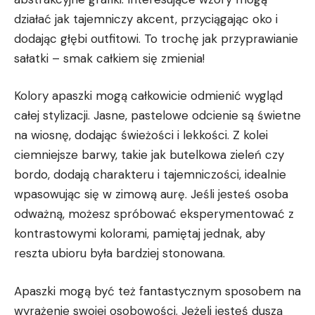
‍działać jak tajemniczy akcent, przyciągając ​oko i
⁣dodając głębi outfitowi. To⁤ trochę jak przyprawianie
sałatki – smak całkiem się zmienia!
Kolory⁣ apaszki⁣ mogą całkowicie odmienić wygląd
całej‌ stylizacji. Jasne, pastelowe‍ odcienie ‌są ⁤świetne
na wiosnę,⁢ dodając świeżości ⁤i lekkości. Z ⁤kolei
ciemniejsze barwy, takie jak butelkowa zieleń czy
bordo, dodają charakteru ⁣i tajemniczości, idealnie
wpasowując się w zimową aurę. Jeśli ⁤jesteś osoba
odważną, możesz spróbować eksperymentować z
kontrastowymi kolorami, pamiętaj jednak,⁤ aby
reszta⁣ ubioru była⁣ bardziej​ stonowana.
Apaszki mogą być⁤ też fantastycznym sposobem na
wyrażenie ‌swojej osobowości. Jeżeli ‌jesteś duszą