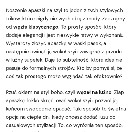
Noszenie ⁣apaszki na szyi ⁢to jeden z tych stylowych
trików, które nigdy nie ​wychodzą z mody. Zacznijmy
od
węzła klasycznego
. To prosty sposób, który​
dodaje ⁢elegancji i ⁢jest niezwykle łatwy‌ w wykonaniu.
Wystarczy złożyć apaszkę w wąski pasek, a
następnie‌ owinąć ⁢ją wokół szyi i ‌zawiązać z przodu
w luźny supełek.‍ Daje to subtelność, która idealnie
‌pasuje do formalnych strojów. Kto by pomyślał, że
coś tak prostego może wyglądać tak efektownie?
Rzuć okiem na styl boho, czyli
węzeł na luźno
. Złap⁢
apaszkę,⁣ lekko skręć, owiń wokół szyi i pozwól jej
końcom swobodnie opadać. Taki sposób to świetna
opcja na ciepłe dni, kiedy chcesz dodać luzu do
casualowych ⁢stylizacji. To, co wyróżnia ten sposób,‌