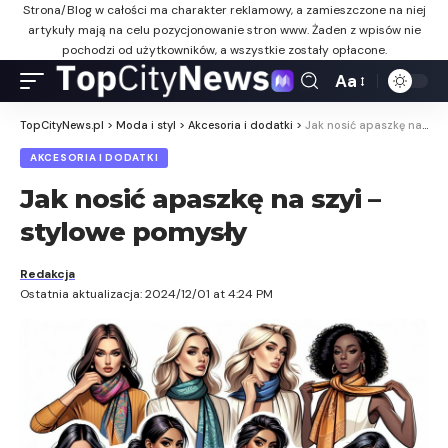
Strona/Blog w całości ma charakter reklamowy, a zamieszczone na niej
artykuły mają na celu pozycjonowanie stron www. Żaden z wpisów nie
pochodzi od użytkowników, a wszystkie zostały opłacone.
Aa
TopCityNews.pl
>
Moda i styl
>
Akcesoria i dodatki
>
Jak nosić apaszkę na szyi – stylowe pomysły
AKCESORIA I DODATKI
Jak nosić apaszkę na szyi –
stylowe pomysły
Redakcja
Ostatnia aktualizacja: 2024/12/01 at 4:24 PM