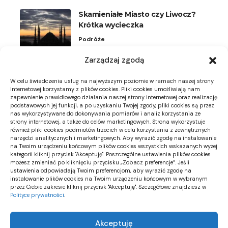
Skamieniałe Miasto czy Liwocz?
Krótka wycieczka
Podróże
Zarządzaj zgodą
Plisy na okna uchylne: kiedy
wygodniejsze niż rolety
W celu świadczenia usług na najwyższym poziomie w ramach naszej strony
Meble i dekoracje
internetowej korzystamy z plików cookies. Pliki cookies umożliwiają nam
zapewnienie prawidłowego działania naszej strony internetowej oraz realizację
podstawowych jej funkcji, a po uzyskaniu Twojej zgody, pliki cookies są przez
Zdjęcie miejsca montażu neonu: co
nas wykorzystywane do dokonywania pomiarów i analiz korzystania ze
powinno pokazywać
strony internetowej, a także do celów marketingowych. Strona wykorzystuje
również pliki cookies podmiotów trzecich w celu korzystania z zewnętrznych
Dekoracje DIY
narzędzi analitycznych i marketingowych. Aby wyrazić zgodę na instalowanie
na Twoim urządzeniu końcowym plików cookies wszystkich wskazanych wyżej
kategorii kliknij przycisk "Akceptuję". Poszczególne ustawienia plików cookies
możesz zmieniać po kliknięciu przycisku „Zobacz preferencje”. Jeśli
ustawienia odpowiadają Twoim preferencjom, aby wyrazić zgodę na
instalowanie plików cookies na Twoim urządzeniu końcowym w wybranym
przez Ciebie zakresie kliknij przycisk "Akceptuję". Szczegółowe znajdziesz w
Polityce prywatności
.
TopCityNews
Dowiedz się o nowinkach w twojej okolicy i na świecie
Akceptuję