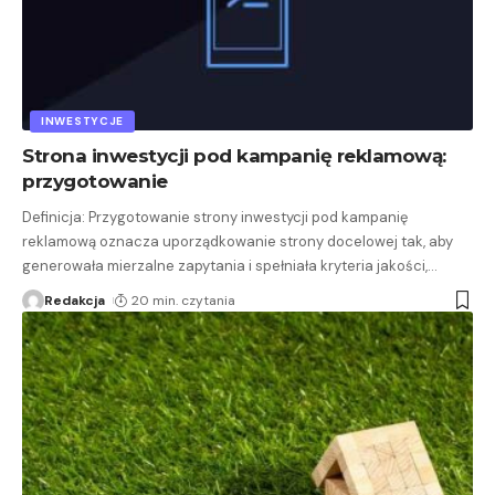
INWESTYCJE
Strona inwestycji pod kampanię reklamową:
przygotowanie
Definicja: Przygotowanie strony inwestycji pod kampanię
reklamową oznacza uporządkowanie strony docelowej tak, aby
generowała mierzalne zapytania i spełniała kryteria jakości,
…
Redakcja
20 min. czytania