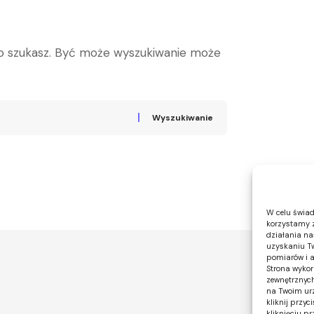
go szukasz. Być może wyszukiwanie może
W celu świad
korzystamy z
działania nas
uzyskaniu Tw
pomiarów i a
Strona wykor
zewnętrznych
na Twoim urz
kliknij przy
kliknięciu p