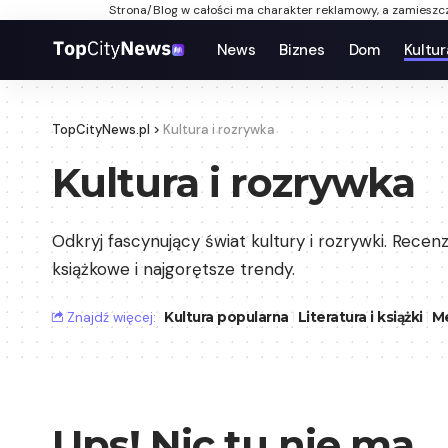
Strona/Blog w całości ma charakter reklamowy, a zamieszcz
News
Biznes
Dom
Kultur
TopCityNews.pl
>
Kultura i rozrywka
Kultura i rozrywka
Odkryj fascynujący świat kultury i rozrywki. Recen
książkowe i najgorętsze trendy.
Znajdź więcej:
Kultura popularna
Literatura i książki
Me
Ups! Nic tu nie ma