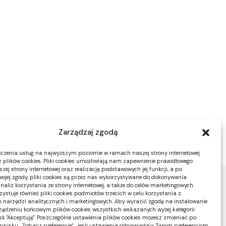
Zarządzaj zgodą
czenia usług na najwyższym poziomie w ramach naszej strony internetowej
 plików cookies. Pliki cookies umożliwiają nam zapewnienie prawidłowego
zej strony internetowej oraz realizację podstawowych jej funkcji, a po
ojej zgody, pliki cookies są przez nas wykorzystywane do dokonywania
naliz korzystania ze strony internetowej, a także do celów marketingowych.
zystuje również pliki cookies podmiotów trzecich w celu korzystania z
 narzędzi analitycznych i marketingowych. Aby wyrazić zgodę na instalowanie
ądzeniu końcowym plików cookies wszystkich wskazanych wyżej kategorii
cisk "Akceptuję". Poszczególne ustawienia plików cookies możesz zmieniać po
rzycisku „Zobacz preferencje”. Jeśli ustawienia odpowiadają Twoim preferencjom,