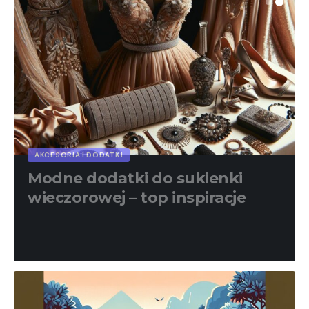
AKCESORIA I DODATKI
Modne dodatki do sukienki
wieczorowej – top inspiracje
Redakcja
19/12/2024