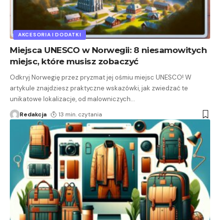
AKCESORIA I DODATKI
Miejsca UNESCO w Norwegii: 8 niesamowitych
miejsc, które musisz zobaczyć
Odkryj Norwegię przez pryzmat jej ośmiu miejsc UNESCO! W
artykule znajdziesz praktyczne wskazówki, jak zwiedzać te
unikatowe lokalizacje, od malowniczych
…
Redakcja
13 min. czytania