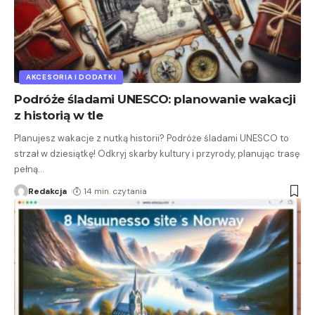
AKCESORIA I DODATKI
Podróże śladami UNESCO: planowanie wakacji
z historią w tle
Planujesz wakacje z nutką historii? Podróże śladami UNESCO to
strzał w dziesiątkę! Odkryj skarby kultury i przyrody, planując trasę
pełną
…
Redakcja
14 min. czytania