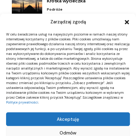
Krótka wycieczka
Podróże
Zarządzaj zgodą
Plisy na okna uchylne: kiedy
wygodniejsze niż rolety
W celu świadczenia usług na najwyższym poziomie w ramach naszej strony
Meble i dekoracje
internetowej korzystamy z plików cookies. Pliki cookies umożliwiają nam
zapewnienie prawidłowego działania naszej strony internetowej oraz realizację
podstawowych jej funkcji, a po uzyskaniu Twojej zgody, pliki cookies są przez
Zdjęcie miejsca montażu neonu: co
nas wykorzystywane do dokonywania pomiarów i analiz korzystania ze
powinno pokazywać
strony internetowej, a także do celów marketingowych. Strona wykorzystuje
również pliki cookies podmiotów trzecich w celu korzystania z zewnętrznych
Dekoracje DIY
narzędzi analitycznych i marketingowych. Aby wyrazić zgodę na instalowanie
na Twoim urządzeniu końcowym plików cookies wszystkich wskazanych wyżej
kategorii kliknij przycisk "Akceptuję". Poszczególne ustawienia plików cookies
możesz zmieniać po kliknięciu przycisku „Zobacz preferencje”. Jeśli
ustawienia odpowiadają Twoim preferencjom, aby wyrazić zgodę na
instalowanie plików cookies na Twoim urządzeniu końcowym w wybranym
przez Ciebie zakresie kliknij przycisk "Akceptuję". Szczegółowe znajdziesz w
Polityce prywatności
.
TopCityNews
Dowiedz się o nowinkach w twojej okolicy i na świecie
Akceptuję
jako pierwszy! Dołącz do naszej społeczności, czytaj,
komentuj, dziel się ciekawymi informacjami.
Odmów