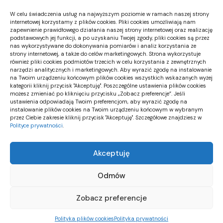
szukasz. Być może wyszukiwanie może pomóc.
W celu świadczenia usług na najwyższym poziomie w ramach naszej strony
internetowej korzystamy z plików cookies. Pliki cookies umożliwiają nam
zapewnienie prawidłowego działania naszej strony internetowej oraz realizację
podstawowych jej funkcji, a po uzyskaniu Twojej zgody, pliki cookies są przez
nas wykorzystywane do dokonywania pomiarów i analiz korzystania ze
strony internetowej, a także do celów marketingowych. Strona wykorzystuje
również pliki cookies podmiotów trzecich w celu korzystania z zewnętrznych
narzędzi analitycznych i marketingowych. Aby wyrazić zgodę na instalowanie
Powrót do strony głównej
na Twoim urządzeniu końcowym plików cookies wszystkich wskazanych wyżej
kategorii kliknij przycisk "Akceptuję". Poszczególne ustawienia plików cookies
możesz zmieniać po kliknięciu przycisku „Zobacz preferencje”. Jeśli
ustawienia odpowiadają Twoim preferencjom, aby wyrazić zgodę na
instalowanie plików cookies na Twoim urządzeniu końcowym w wybranym
przez Ciebie zakresie kliknij przycisk "Akceptuję". Szczegółowe znajdziesz w
Polityce prywatności
.
TopCityNews
Dowiedz się o nowinkach w twojej okolicy i na świecie
Akceptuję
jako pierwszy! Dołącz do naszej społeczności, czytaj,
komentuj, dziel się ciekawymi informacjami.
Odmów
Zobacz preferencje
© TopCityNews.pl
Polityka plików cookies
Polityka prywatności