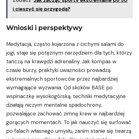
Zobacz
Jak zacząć sporty ekstremalne po 50
i cieszyć się przygodą?
Wnioski ‌i perspektywy
Medytacja, często kojarzona z ⁢cichymi ⁢salami do
jogi, staje się potężnym narzędziem ‍dla tych,⁢ którzy
‍tańczą ⁣na krawędzi adrenaliny. ‍Jak kompas w
czasie burzy,​
praktyki uważności
prowadzą
ekstremalnych⁤ sportowców⁤ przez ⁣najbardziej
wymagające wyzwania. Od‌ skoków⁤ BASE po
wspinaczkę wysokogórską, techniki medytacyjne
działają niczym mentalne spadochrony,
pozwalające zachować zimną⁢ krew w najbardziej
gorących⁣ momentach. To jak nauczyć się surfować
‍po falach własnego umysłu, zanim stanie się​ twarzą