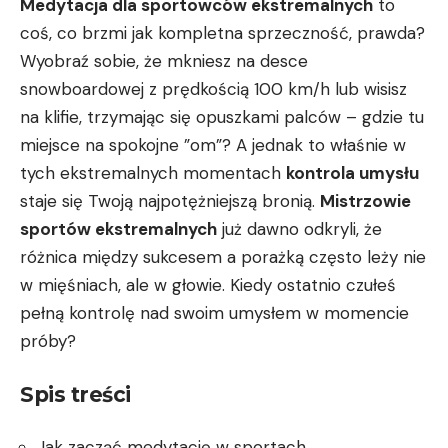
Medytacja dla sportowców ekstremalnych
⁢to
coś, co brzmi jak kompletna sprzeczność, prawda?
Wyobraź sobie, że mkniesz ‌na desce⁤
snowboardowej z prędkością 100⁢ km/h lub ⁤wisisz
na klifie, trzymając ​się opuszkami palców ⁤– gdzie⁤ tu
miejsce na spokojne ⁣”om”?⁣ A ‌jednak to właśnie w
tych ekstremalnych​ momentach
kontrola umysłu
‍staje się ⁣Twoją najpotężniejszą​ bronią.
Mistrzowie
sportów ⁤ekstremalnych
już dawno odkryli, że
różnica między sukcesem a​ porażką często ⁤leży nie
w mięśniach, ale w głowie. Kiedy ostatnio czułeś
pełną ‍kontrolę‌ nad swoim umysłem w momencie
próby?
Spis treści
Jak zacząć medytację ​w ‌sportach