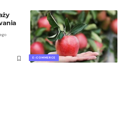
aży
wania
zego
E-COMMERCE