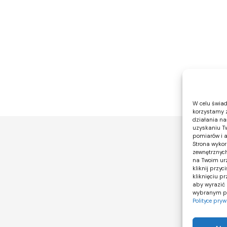
W celu świad
korzystamy z
działania nas
uzyskaniu Tw
pomiarów i a
Strona wykor
zewnętrznych
na Twoim urz
kliknij przy
kliknięciu p
aby wyrazić 
wybranym prz
Polityce pry