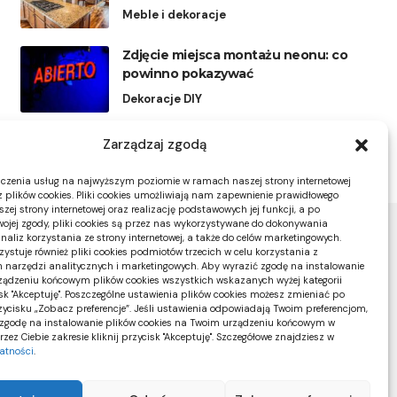
Meble i dekoracje
Zdjęcie miejsca montażu neonu: co
powinno pokazywać
Dekoracje DIY
Zarządzaj zgodą
czenia usług na najwyższym poziomie w ramach naszej strony internetowej
 plików cookies. Pliki cookies umożliwiają nam zapewnienie prawidłowego
zej strony internetowej oraz realizację podstawowych jej funkcji, a po
ojej zgody, pliki cookies są przez nas wykorzystywane do dokonywania
naliz korzystania ze strony internetowej, a także do celów marketingowych.
zystuje również pliki cookies podmiotów trzecich w celu korzystania z
 narzędzi analitycznych i marketingowych. Aby wyrazić zgodę na instalowanie
ądzeniu końcowym plików cookies wszystkich wskazanych wyżej kategorii
cisk "Akceptuję". Poszczególne ustawienia plików cookies możesz zmieniać po
rzycisku „Zobacz preferencje”. Jeśli ustawienia odpowiadają Twoim preferencjom,
zgodę na instalowanie plików cookies na Twoim urządzeniu końcowym w
ez Ciebie zakresie kliknij przycisk "Akceptuję". Szczegółowe znajdziesz w
watności
.