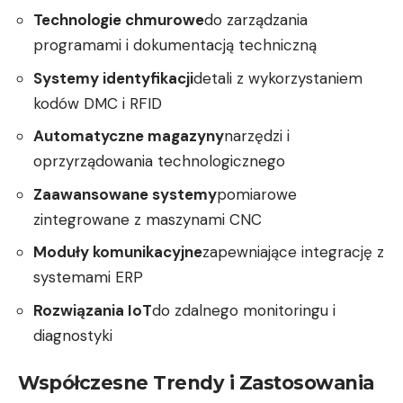
Technologie chmurowe
do zarządzania
programami i dokumentacją techniczną
Systemy identyfikacji
detali z wykorzystaniem
kodów DMC i RFID
Automatyczne magazyny
narzędzi i
oprzyrządowania technologicznego
Zaawansowane systemy
pomiarowe
zintegrowane z maszynami CNC
Moduły komunikacyjne
zapewniające integrację z
systemami ERP
Rozwiązania IoT
do zdalnego monitoringu i
diagnostyki
Współczesne Trendy i Zastosowania