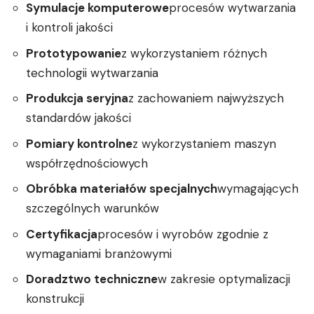
Symulacje komputerowe
procesów wytwarzania
i kontroli jakości
Prototypowanie
z wykorzystaniem różnych
technologii wytwarzania
Produkcja seryjna
z zachowaniem najwyższych
standardów jakości
Pomiary kontrolne
z wykorzystaniem maszyn
współrzędnościowych
Obróbka materiałów specjalnych
wymagających
szczególnych warunków
Certyfikacja
procesów i wyrobów zgodnie z
wymaganiami branżowymi
Doradztwo techniczne
w zakresie optymalizacji
konstrukcji