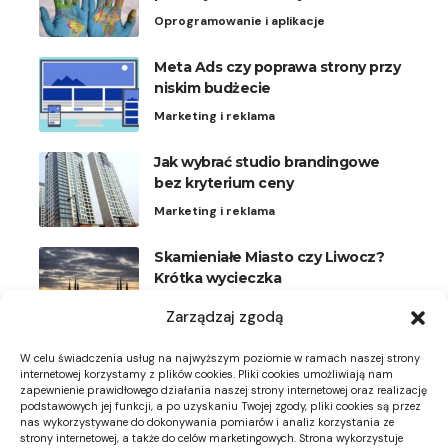
Oprogramowanie i aplikacje
Meta Ads czy poprawa strony przy
niskim budżecie
Marketing i reklama
Jak wybrać studio brandingowe
bez kryterium ceny
Marketing i reklama
Skamieniałe Miasto czy Liwocz?
Krótka wycieczka
Podróże
Zarządzaj zgodą
Plisy na okna uchylne: kiedy
W celu świadczenia usług na najwyższym poziomie w ramach naszej strony
wygodniejsze niż rolety
internetowej korzystamy z plików cookies. Pliki cookies umożliwiają nam
zapewnienie prawidłowego działania naszej strony internetowej oraz realizację
Meble i dekoracje
podstawowych jej funkcji, a po uzyskaniu Twojej zgody, pliki cookies są przez
nas wykorzystywane do dokonywania pomiarów i analiz korzystania ze
strony internetowej, a także do celów marketingowych. Strona wykorzystuje
Zdjęcie miejsca montażu neonu: co