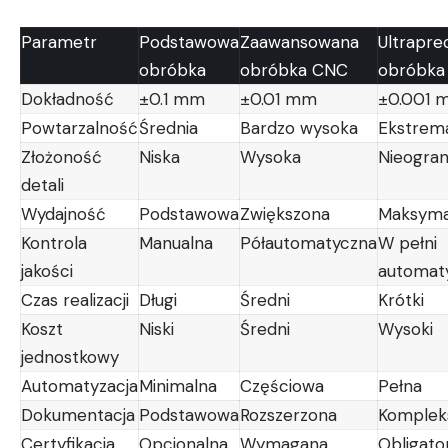
Parametr
Podstawowa
Zaawansowana
Ultrapre
obróbka
obróbka CNC
obróbka
Dokładność
±0.1 mm
±0.01 mm
±0.001 
Powtarzalność
Średnia
Bardzo wysoka
Ekstrem
Złożoność
Niska
Wysoka
Nieogran
detali
Wydajność
Podstawowa
Zwiększona
Maksyma
Kontrola
Manualna
Półautomatyczna
W pełni
jakości
automat
Czas realizacji
Długi
Średni
Krótki
Koszt
Niski
Średni
Wysoki
jednostkowy
Automatyzacja
Minimalna
Częściowa
Pełna
Dokumentacja
Podstawowa
Rozszerzona
Komplek
Certyfikacja
Opcjonalna
Wymagana
Obligato