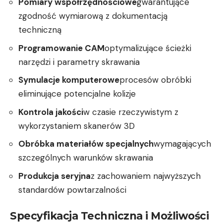
Pomiary współrzędnościowe
gwarantujące
zgodność wymiarową z dokumentacją
techniczną
Programowanie CAM
optymalizujące ścieżki
narzędzi i parametry skrawania
Symulacje komputerowe
procesów obróbki
eliminujące potencjalne kolizje
Kontrola jakości
w czasie rzeczywistym z
wykorzystaniem skanerów 3D
Obróbka materiałów specjalnych
wymagających
szczególnych warunków skrawania
Produkcja seryjna
z zachowaniem najwyższych
standardów powtarzalności
Specyfikacja Techniczna i Możliwości