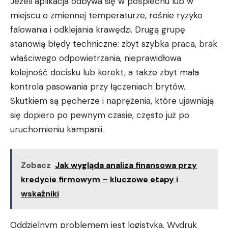
Jeżeli aplikacja odbywa się w pośpiechu lub w
miejscu o zmiennej temperaturze, rośnie ryzyko
falowania i odklejania krawędzi. Drugą grupę
stanowią błędy techniczne: zbyt szybka praca, brak
właściwego odpowietrzania, nieprawidłowa
kolejność docisku lub korekt, a także zbyt mała
kontrola pasowania przy łączeniach brytów.
Skutkiem są pęcherze i naprężenia, które ujawniają
się dopiero po pewnym czasie, często już po
uruchomieniu kampanii.
Zobacz
Jak wygląda analiza finansowa przy
kredycie firmowym – kluczowe etapy i
wskaźniki
Oddzielnym problemem jest logistyka. Wydruk