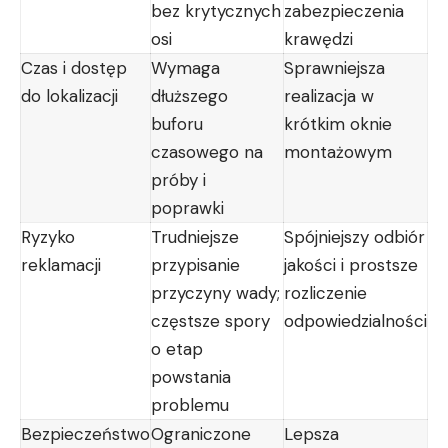
bez krytycznych
zabezpieczenia
osi
krawędzi
Czas i dostęp
Wymaga
Sprawniejsza
do lokalizacji
dłuższego
realizacja w
buforu
krótkim oknie
czasowego na
montażowym
próby i
poprawki
Ryzyko
Trudniejsze
Spójniejszy odbiór
reklamacji
przypisanie
jakości i prostsze
przyczyny wady;
rozliczenie
częstsze spory
odpowiedzialności
o etap
powstania
problemu
Bezpieczeństwo
Ograniczone
Lepsza