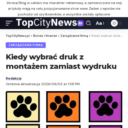
Strona/Blog w całości ma charakter reklamowy, a zamieszczone na niej
artykuły mają na celu pozycjonowanie stron www. Żaden z wpisów nie
pochodzi od użytkowników, a wszystkie zostały opłacone.
Aa
TopCityNews.pl
>
Biznes i finanse
>
Zarządzanie firmą
>
Kiedy wybrać druk z montażem zamiast wydruku
ZARZĄDZANIE FIRMĄ
Kiedy wybrać druk z
montażem zamiast wydruku
Redakcja
Ostatnia aktualizacja: 2026/06/02 at 1:58 PM