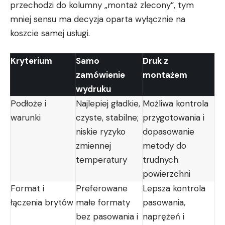
przechodzi do kolumny „montaż zlecony”, tym
mniej sensu ma decyzja oparta wyłącznie na
koszcie samej usługi.
Kryterium
Samo
Druk z
zamówienie
montażem
wydruku
Podłoże i
Najlepiej gładkie,
Możliwa kontrola
warunki
czyste, stabilne;
przygotowania i
niskie ryzyko
dopasowanie
zmiennej
metody do
temperatury
trudnych
powierzchni
Format i
Preferowane
Lepsza kontrola
łączenia brytów
małe formaty
pasowania,
bez pasowania i
naprężeń i