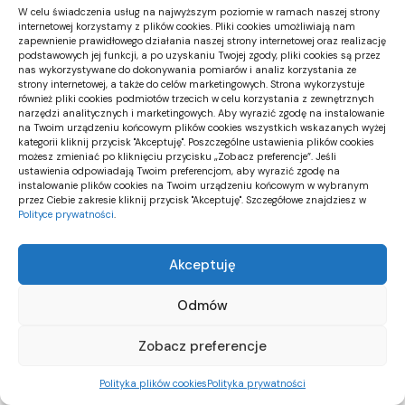
W celu świadczenia usług na najwyższym poziomie w ramach naszej strony
internetowej korzystamy z plików cookies. Pliki cookies umożliwiają nam
Wybór druku z montażem jest najbardziej
zapewnienie prawidłowego działania naszej strony internetowej oraz realizację
podstawowych jej funkcji, a po uzyskaniu Twojej zgody, pliki cookies są przez
uzasadniony tam, gdzie instalacja determinuje efekt
nas wykorzystywane do dokonywania pomiarów i analiz korzystania ze
wizualny i trwałość, a koszt ewentualnej poprawki
strony internetowej, a także do celów marketingowych. Strona wykorzystuje
również pliki cookies podmiotów trzecich w celu korzystania z zewnętrznych
jest wysoki. Sam zamówiony wydruk bywa
narzędzi analitycznych i marketingowych. Aby wyrazić zgodę na instalowanie
na Twoim urządzeniu końcowym plików cookies wszystkich wskazanych wyżej
racjonalny przy prostych przypadkach, gdy warunki
kategorii kliknij przycisk "Akceptuję". Poszczególne ustawienia plików cookies
możesz zmieniać po kliknięciu przycisku „Zobacz preferencje”. Jeśli
aplikacji są stabilne i dostępna jest rezerwa czasu.
ustawienia odpowiadają Twoim preferencjom, aby wyrazić zgodę na
Ostatecznie decyzję porządkują trzy zmienne:
instalowanie plików cookies na Twoim urządzeniu końcowym w wybranym
przez Ciebie zakresie kliknij przycisk "Akceptuję". Szczegółowe znajdziesz w
ryzyko techniczne, ryzyko organizacyjne oraz
Polityce prywatności
.
spójność odpowiedzialności za rezultat.
Akceptuję
+Reklama+
Odmów
ARTYKUŁ SPONSOROWANY
Zobacz preferencje
Polityka plików cookies
Polityka prywatności
You Might Also Like