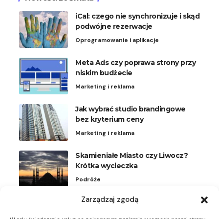
iCal: czego nie synchronizuje i skąd
podwójne rezerwacje
Oprogramowanie i aplikacje
Meta Ads czy poprawa strony przy
niskim budżecie
Marketing i reklama
Jak wybrać studio brandingowe
bez kryterium ceny
Marketing i reklama
Skamieniałe Miasto czy Liwocz?
Krótka wycieczka
Podróże
Zarządzaj zgodą
Plisy na okna uchylne: kiedy
wygodniejsze niż rolety