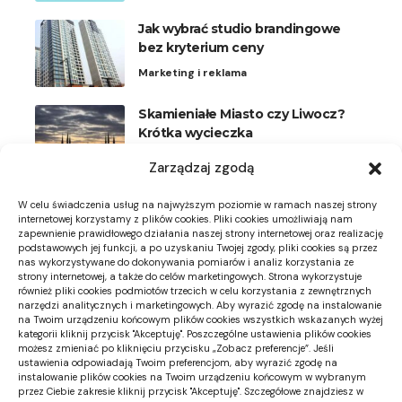
Jak wybrać studio brandingowe
bez kryterium ceny
Marketing i reklama
Skamieniałe Miasto czy Liwocz?
Krótka wycieczka
Podróże
Zarządzaj zgodą
Plisy na okna uchylne: kiedy
W celu świadczenia usług na najwyższym poziomie w ramach naszej strony
wygodniejsze niż rolety
internetowej korzystamy z plików cookies. Pliki cookies umożliwiają nam
zapewnienie prawidłowego działania naszej strony internetowej oraz realizację
Meble i dekoracje
podstawowych jej funkcji, a po uzyskaniu Twojej zgody, pliki cookies są przez
nas wykorzystywane do dokonywania pomiarów i analiz korzystania ze
strony internetowej, a także do celów marketingowych. Strona wykorzystuje
Zdjęcie miejsca montażu neonu: co
również pliki cookies podmiotów trzecich w celu korzystania z zewnętrznych
powinno pokazywać
narzędzi analitycznych i marketingowych. Aby wyrazić zgodę na instalowanie
na Twoim urządzeniu końcowym plików cookies wszystkich wskazanych wyżej
Dekoracje DIY
kategorii kliknij przycisk "Akceptuję". Poszczególne ustawienia plików cookies
możesz zmieniać po kliknięciu przycisku „Zobacz preferencje”. Jeśli
ustawienia odpowiadają Twoim preferencjom, aby wyrazić zgodę na
instalowanie plików cookies na Twoim urządzeniu końcowym w wybranym
przez Ciebie zakresie kliknij przycisk "Akceptuję". Szczegółowe znajdziesz w