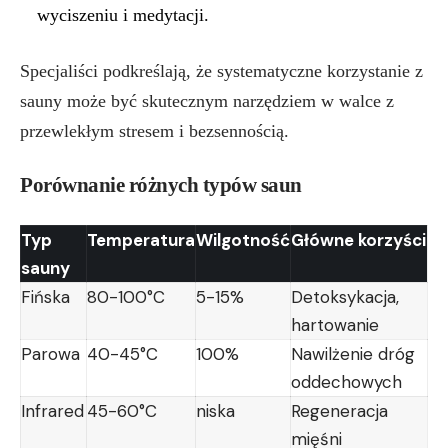
wyciszeniu i medytacji.
Specjaliści podkreślają, że systematyczne korzystanie z
sauny może być skutecznym narzędziem w walce z
przewlekłym stresem i bezsennością.
Porównanie różnych typów saun
Typ
Temperatura
Wilgotność
Główne korzyści
sauny
Fińska
80-100°C
5-15%
Detoksykacja,
hartowanie
Parowa
40-45°C
100%
Nawilżenie dróg
oddechowych
Infrared
45-60°C
niska
Regeneracja
mięśni