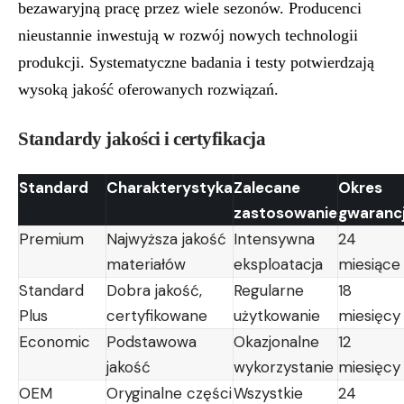
bezawaryjną pracę przez wiele sezonów. Producenci
nieustannie inwestują w rozwój nowych technologii
produkcji. Systematyczne badania i testy potwierdzają
wysoką jakość oferowanych rozwiązań.
Standardy jakości i certyfikacja
Standard
Charakterystyka
Zalecane
Okres
zastosowanie
gwarancj
Premium
Najwyższa jakość
Intensywna
24
materiałów
eksploatacja
miesiące
Standard
Dobra jakość,
Regularne
18
Plus
certyfikowane
użytkowanie
miesięcy
Economic
Podstawowa
Okazjonalne
12
jakość
wykorzystanie
miesięcy
OEM
Oryginalne części
Wszystkie
24