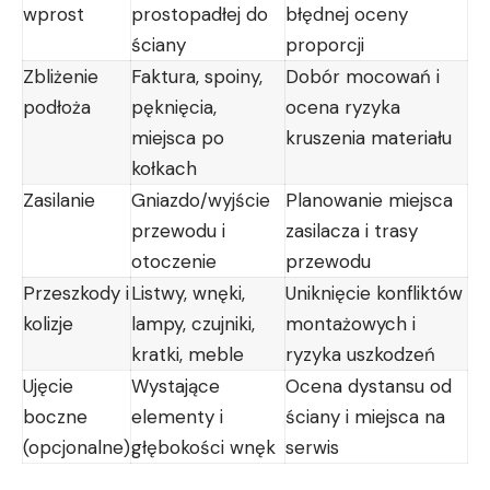
wprost
prostopadłej do
błędnej oceny
ściany
proporcji
Zbliżenie
Faktura, spoiny,
Dobór mocowań i
podłoża
pęknięcia,
ocena ryzyka
miejsca po
kruszenia materiału
kołkach
Zasilanie
Gniazdo/wyjście
Planowanie miejsca
przewodu i
zasilacza i trasy
otoczenie
przewodu
Przeszkody i
Listwy, wnęki,
Uniknięcie konfliktów
kolizje
lampy, czujniki,
montażowych i
kratki, meble
ryzyka uszkodzeń
Ujęcie
Wystające
Ocena dystansu od
boczne
elementy i
ściany i miejsca na
(opcjonalne)
głębokości wnęk
serwis