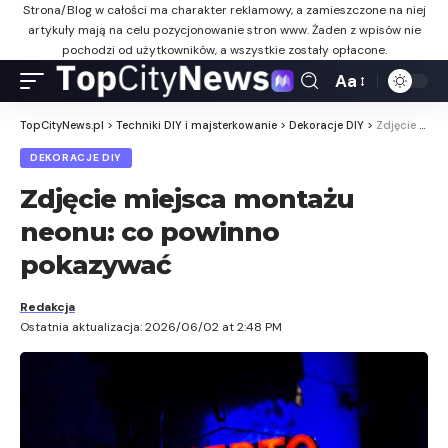
Strona/Blog w całości ma charakter reklamowy, a zamieszczone na niej
artykuły mają na celu pozycjonowanie stron www. Żaden z wpisów nie
pochodzi od użytkowników, a wszystkie zostały opłacone.
Aa
TopCityNews.pl
>
Techniki DIY i majsterkowanie
>
Dekoracje DIY
>
Zdjęcie miejsca montażu neonu: co powinno pokazywać
DEKORACJE DIY
Zdjęcie miejsca montażu
neonu: co powinno
pokazywać
Redakcja
Ostatnia aktualizacja: 2026/06/02 at 2:48 PM