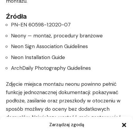
montażu.
Źródła
PN-EN 60598-1:2020-07
Neony — montaż, procedury branżowe
Neon Sign Association Guidelines
Neon Installation Guide
ArchDaily Photography Guidelines
Zdjęcie miejsca montażu neonu powinno pełnić
funkcję jednoznacznej dokumentacji: pokazywać
podłoże, zasilanie oraz przeszkody w otoczeniu w
sposób możliwy do oceny bez dodatkowych
domysłów. Największą wartość mają zestawy ujęć
Zarządzaj zgodą
obejmujące plan ogólny i zbliżenia detali, wykonane