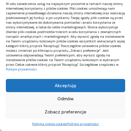
na wprost i z zachowaniem skali. Jakość światła,
W celu świadczenia usług na najwyższym poziomie w ramach naszej strony
ostrość i ograniczenie zniekształceń decydują o
internetowej korzystamy z plików cookies. Pliki cookies umożliwiają nam
zapewnienie prawidłowego działania naszej strony internetowej oraz realizację
tym, czy detale podłoża i gniazd będą czytelne.
podstawowych jej funkcji, a po uzyskaniu Twojej zgody, pliki cookies są przez
nas wykorzystywane do dokonywania pomiarów i analiz korzystania ze
Krótka weryfikacja kompletności przed wysłaniem
strony internetowej, a także do celów marketingowych. Strona wykorzystuje
również pliki cookies podmiotów trzecich w celu korzystania z zewnętrznych
pozwala ograniczyć opóźnienia wynikające z
narzędzi analitycznych i marketingowych. Aby wyrazić zgodę na instalowanie
braków materiału.
na Twoim urządzeniu końcowym plików cookies wszystkich wskazanych wyżej
kategorii kliknij przycisk "Akceptuję". Poszczególne ustawienia plików cookies
możesz zmieniać po kliknięciu przycisku „Zobacz preferencje”. Jeśli
ustawienia odpowiadają Twoim preferencjom, aby wyrazić zgodę na
+Reklama+
instalowanie plików cookies na Twoim urządzeniu końcowym w wybranym
przez Ciebie zakresie kliknij przycisk "Akceptuję". Szczegółowe znajdziesz w
Polityce prywatności
.
ARTYKUŁ SPONSOROWANY
Akceptuję
You Might Also Like
Odmów
Klej do tapet flizelinowych bez grudek: mieszanie
Zobacz preferencje
Papier ozdobny do projektów plastycznych
szkolnych – rodzaje i zastosowania
Polityka plików cookies
Polityka prywatności