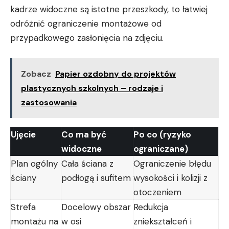
kadrze widoczne są istotne przeszkody, to łatwiej
odróżnić ograniczenie montażowe od
przypadkowego zasłonięcia na zdjęciu.
Zobacz
Papier ozdobny do projektów
plastycznych szkolnych – rodzaje i
zastosowania
Ujęcie
Co ma być
Po co (ryzyko
widoczne
ograniczane)
Plan ogólny
Cała ściana z
Ograniczenie błędu
ściany
podłogą i sufitem
wysokości i kolizji z
otoczeniem
Strefa
Docelowy obszar
Redukcja
montażu na
w osi
zniekształceń i